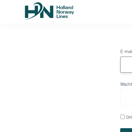
E-mai
Wach
On